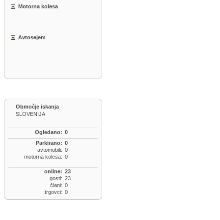
Motorna kolesa
Avtosejem
Območje iskanja
SLOVENIJA
Ogledano:
0
Parkirano:
0
avtomobili:
0
motorna kolesa:
0
online:
23
gosti:
23
člani:
0
trgovci:
0