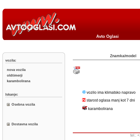
Avto Oglasi
Znamka/model
vozila:
nova vozila
oldtimerji
karambolirana
vozilo ima klimatsko napravo
Iskanje:
starost oglasa manj kot 7 dni
Osebna vozila
karambolirana
Dostavna vozila
tel.