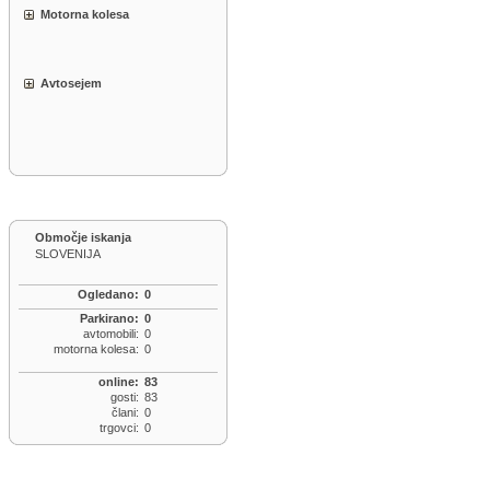
Motorna kolesa
Avtosejem
Območje iskanja
SLOVENIJA
Ogledano:
0
Parkirano:
0
avtomobili:
0
motorna kolesa:
0
online:
83
gosti:
83
člani:
0
trgovci:
0