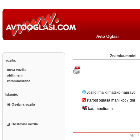
Avto Oglasi
Znamka/model
vozila:
nova vozila
oldtimerji
karambolirana
vozilo ima klimatsko napravo
Iskanje:
starost oglasa manj kot 7 dni
Osebna vozila
karambolirana
Dostavna vozila
tel.