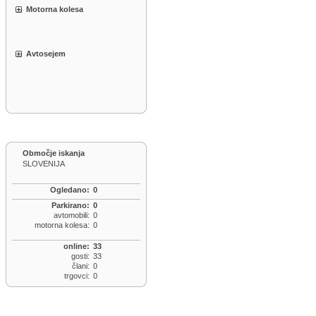
Motorna kolesa
Avtosejem
Območje iskanja
SLOVENIJA
Ogledano:
0
Parkirano:
0
avtomobili:
0
motorna kolesa:
0
online:
33
gosti:
33
člani:
0
trgovci:
0