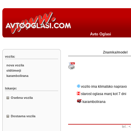
Avto Oglasi
Znamka/model
vozila:
nova vozila
oldtimerji
karambolirana
vozilo ima klimatsko napravo
Iskanje:
starost oglasa manj kot 7 dni
Osebna vozila
karambolirana
Dostavna vozila
tel.