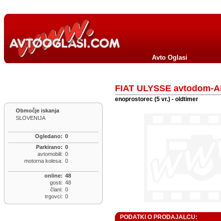
Avto Oglasi
FIAT ULYSSE avtodom-
enoprostorec (5 vr.) - oldtimer
Območje iskanja
SLOVENIJA
Ogledano:
0
Parkirano:
0
avtomobili:
0
motorna kolesa:
0
online:
48
gosti:
48
člani:
0
trgovci:
0
PODATKI O PRODAJALCU: