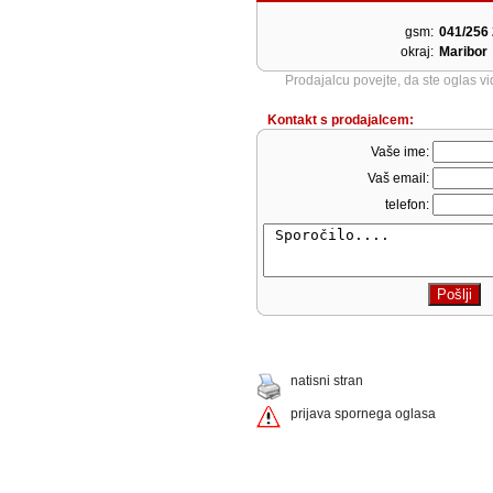
gsm:
041/256
okraj:
Maribor
Prodajalcu povejte, da ste oglas v
Kontakt s prodajalcem:
Vaše ime:
Vaš email:
telefon:
natisni stran
prijava spornega oglasa