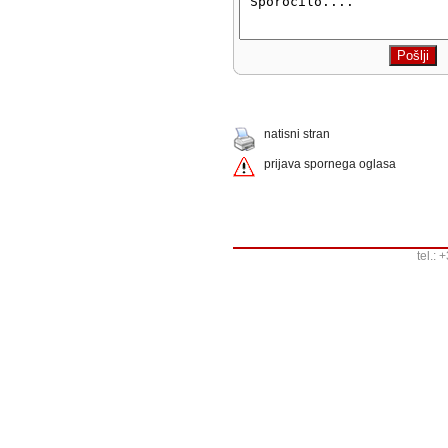
natisni stran
prijava spornega oglasa
tel.