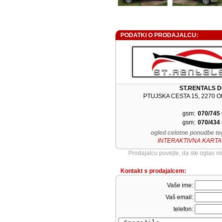
PODATKI O PRODAJALCU:
ST.RENTALS 
PTUJSKA CESTA 15, 2270 O
gsm:
070/745
gsm:
070/434
ogled celotne ponudbe te
INTERAKTIVNA KARTA
Prodajalcu povejte, da ste oglas v
Kontakt s prodajalcem:
Vaše ime:
Vaš email:
telefon: