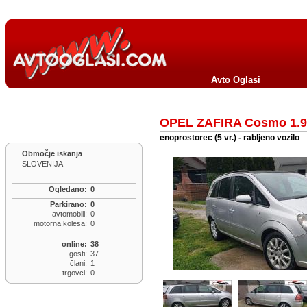
Avto Oglasi
OPEL ZAFIRA Cosmo 1.9
enoprostorec (5 vr.) - rabljeno vozilo
Območje iskanja
SLOVENIJA
Ogledano:
0
Parkirano:
0
avtomobili:
0
motorna kolesa:
0
online:
38
gosti:
37
člani:
1
trgovci:
0