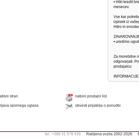
• Hitri kredit 
mesecev.
Vse kar potrebu
izpisek iz vaš
Hitro in enosta
ZAVAROVANJE
• uredimo ugo
Za morebitne 
odgovarjati. Pr
prodajalcu
INFORMACIJ
atisni stran
natisni prodajni list
rijava spornega oglasa
obvesti prijatelja o ponudbi
tel.: +386 31 578 439
Rabljena vozila 2002-2026