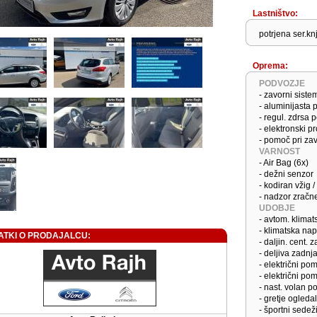
Lastništvo:
potrjena ser.kn
Oprema:
PODVOZJE
- zavorni sist
- aluminijasta 
- regul. zdrsa
- elektronski p
- pomoč pri za
VARNOST
- Air Bag (6x)
- dežni senzor
- kodiran vžig 
- nadzor zračn
UDOBJE
- avtom. klima
- klimatska na
ATKI O PRODAJALCU:
- daljin. cent. 
- deljiva zadnj
- električni po
- električni po
- nast. volan po
- gretje ogledal
- športni sedež