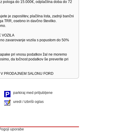
brez pologa do 15.000€, odplačilna doba do 72
jete je zaposlitev, plačilna lista, zadnji bančni
ega TRR, osebno in davčno številko.
vno.
 VOZILA
dno zavarovanje vozila s popustom do 50%
napake pri vnosu podatkov žal ne moremo
osimo, da točnost podatkov še preverite pri
E V PRODAJNEM SALONU FORD
parkiraj med priljubljene
uredi / izbriši oglas
Pogoji uporabe