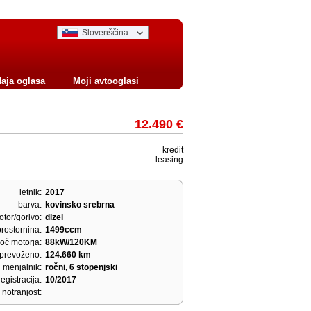
Slovenščina
aja oglasa
Moji avtooglasi
12.490 €
kredit
leasing
letnik:
2017
barva:
kovinsko srebrna
tor/gorivo:
dizel
prostornina:
1499ccm
oč motorja:
88kW/120KM
prevoženo:
124.660 km
menjalnik:
ročni, 6 stopenjski
egistracija:
10/2017
notranjost: