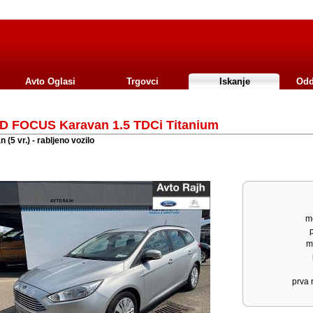
Avto Oglasi
Trgovci
Iskanje
Odd
D FOCUS Karavan 1.5 TDCi Titanium
 (5 vr.) - rabljeno vozilo
mo
m
prva r