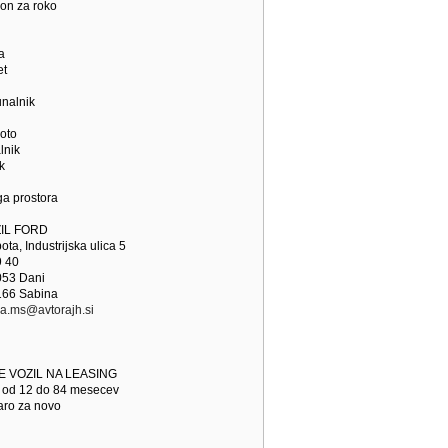
lon za roko
a
et
unalnik
noto
lnik
k
ega prostora
IL FORD
ta, Industrijska ulica 5
9 40
 053 Dani
 166 Sabina
ja.ms@avtorajh.si
E VOZIL NA LEASING
e od 12 do 84 mesecev
aro za novo