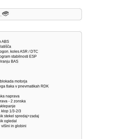
j.
em ABS
platišča
 pogon. koles ASR / DTC
rogram stabilnosti ESP
viranju BAS
/ blokada motorja
ega tlaka v pnevmatikah RDK
tska naprava
prava - 2 zonska
zaklepanje
a klop 1/3-2/3
mik stekel spredaj+zadaj
mik ogledal
 višini in globini
i