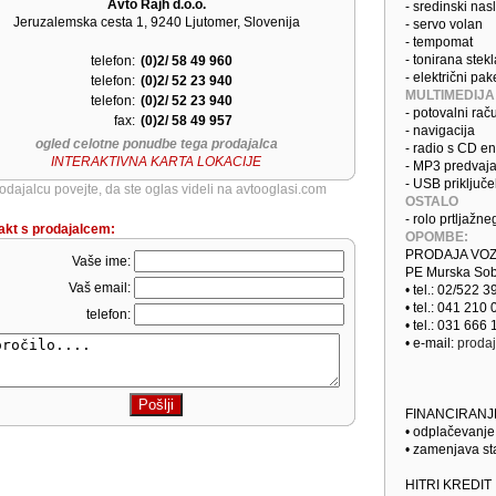
Avto Rajh d.o.o.
- sredinski nas
Jeruzalemska cesta 1, 9240 Ljutomer, Slovenija
- servo volan
- tempomat
- tonirana stekl
telefon:
(0)2/ 58 49 960
- električni pak
telefon:
(0)2/ 52 23 940
MULTIMEDIJA
telefon:
(0)2/ 52 23 940
- potovalni rač
fax:
(0)2/ 58 49 957
- navigacija
ogled celotne ponudbe tega prodajalca
- radio s CD e
INTERAKTIVNA KARTA LOKACIJE
- MP3 predvaja
- USB priključe
odajalcu povejte, da ste oglas videli na avtooglasi.com
OSTALO
- rolo prtljažn
akt s prodajalcem:
OPOMBE:
PRODAJA VOZ
Vaše ime:
PE Murska Sobo
Vaš email:
• tel.: 02/522 3
• tel.: 041 210
telefon:
• tel.: 031 666
• e-mail:
proda
FINANCIRANJ
• odplačevanj
• zamenjava st
HITRI KREDIT