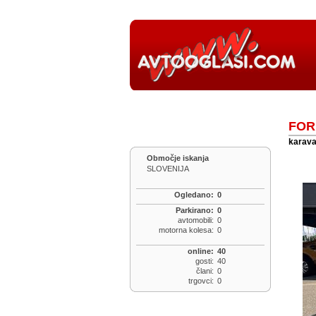
FOR
karavan
Območje iskanja
SLOVENIJA
Ogledano:
0
Parkirano:
0
avtomobili:
0
motorna kolesa:
0
online:
40
gosti:
40
člani:
0
trgovci:
0