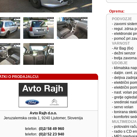
Oprema:
PODVOZJE
- zavorni sist
- regul. zdrsa
- elektronski p
- pomoč pri za
VARNOST
- Air Bag (6x)
- dežni senzor
- tretja zavorna
UDOBJE
- klimatska na
- daljin. cent. 
ATKI O PRODAJALCU:
- deljiva zadnj
- električni po
- električni po
- nast. volan po
- gretje ogledal
- sredinski nas
- servo volan
- tonirana stekl
Avto Rajh d.o.o.
- komfortni sed
Jeruzalemska cesta 1, 9240 Ljutomer, Slovenija
MULTIMEDIJA
- potovalni rač
telefon:
(0)2/ 58 49 960
- radio s CD e
telefon:
(0)2/ 52 23 940
- MP3 predvaja