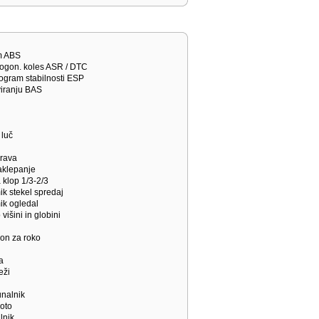
em ABS
 pogon. koles ASR / DTC
rogram stabilnosti ESP
viranju BAS
 luč
prava
zaklepanje
a klop 1/3-2/3
mik stekel spredaj
mik ogledal
 višini in globini
lon za roko
a
eži
unalnik
noto
lnik