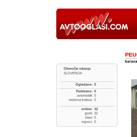
PEU
karavan
Območje iskanja
SLOVENIJA
Ogledano:
0
Parkirano:
0
avtomobili:
0
motorna kolesa:
0
online:
32
gosti:
32
člani:
0
trgovci:
0