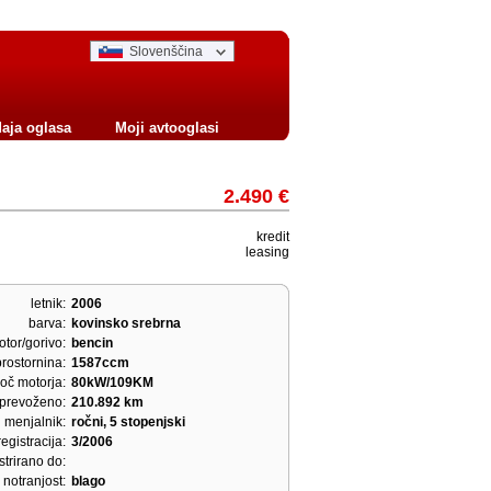
Slovenščina
aja oglasa
Moji avtooglasi
2.490 €
kredit
leasing
letnik:
2006
barva:
kovinsko srebrna
tor/gorivo:
bencin
prostornina:
1587ccm
oč motorja:
80kW/109KM
prevoženo:
210.892 km
menjalnik:
ročni, 5 stopenjski
egistracija:
3/2006
strirano do:
notranjost:
blago