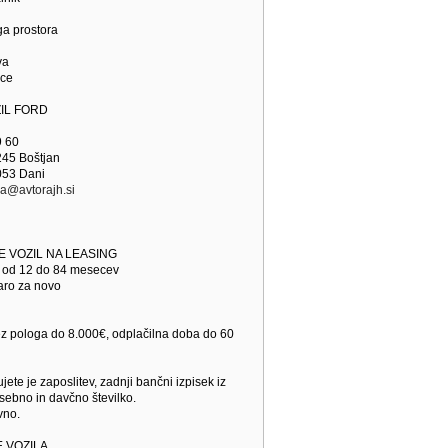
ega prostora
va
lce
IL FORD
9 60
 245 Boštjan
 053 Dani
a@avtorajh.si
E VOZIL NA LEASING
e od 12 do 84 mesecev
aro za novo
brez pologa do 8.000€, odplačilna doba do 60
jete je zaposlitev, zadnji bančni izpisek iz
ebno in davčno številko.
vno.
 VOZILA