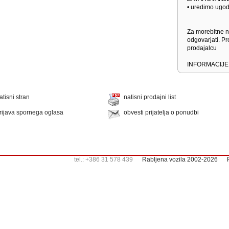
• uredimo ugo
Za morebitne 
odgovarjati. Pr
prodajalcu
INFORMACIJ
atisni stran
natisni prodajni list
rijava spornega oglasa
obvesti prijatelja o ponudbi
tel.: +386 31 578 439
Rabljena vozila 2002-2026