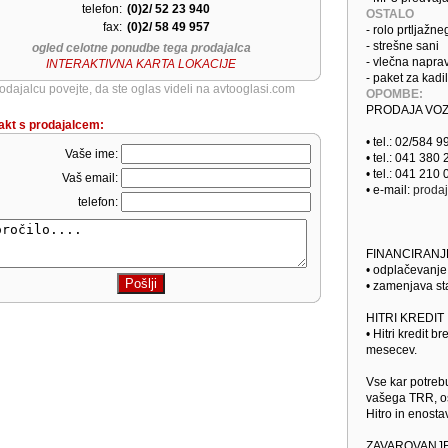
telefon:
(0)2/ 52 23 940
OSTALO
fax:
(0)2/ 58 49 957
- rolo prtljažn
- strešne sani
ogled celotne ponudbe tega prodajalca
- vlečna napra
INTERAKTIVNA KARTA LOKACIJE
- paket za kadi
odajalcu povejte, da ste oglas videli na avtooglasi.com
OPOMBE:
PRODAJA VOZ
akt s prodajalcem:
• tel.: 02/584 9
Vaše ime:
• tel.: 041 380
• tel.: 041 210
Vaš email:
• e-mail:
prodaj
telefon:
FINANCIRANJ
• odplačevanj
• zamenjava st
HITRI KREDIT
• Hitri kredit 
mesecev.
Vse kar potrebu
vašega TRR, os
Hitro in enosta
ZAVAROVANJE