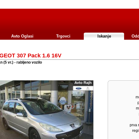
Avto Oglasi
Trgovci
Iskanje
Odd
GEOT 307 Pack 1.6 16V
 (5 vr.) - rabljeno vozilo
mo
m
prva r
regi