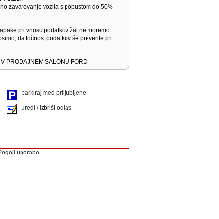
dno zavarovanje vozila s popustom do 50%
napake pri vnosu podatkov žal ne moremo
osimo, da točnost podatkov še preverite pri
E V PRODAJNEM SALONU FORD
parkiraj med priljubljene
uredi / izbriši oglas
Pogoji uporabe