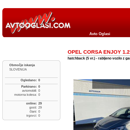
Avto Oglasi
OPEL CORSA ENJOY 1.2 1
hatchback (5 vr.) - rabljeno vozilo z ga
Območje iskanja
SLOVENIJA
Ogledano:
0
Parkirano:
0
avtomobili:
0
motorna kolesa:
0
online:
29
gosti:
29
člani:
0
trgovci:
0