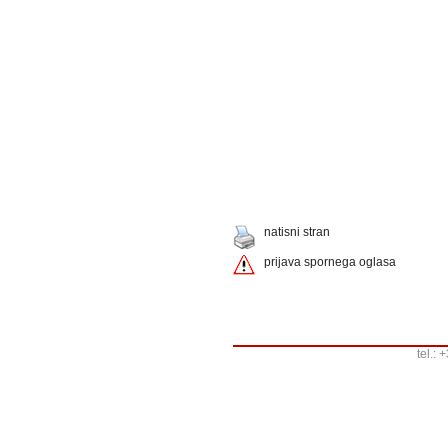
natisni stran
prijava spornega oglasa
tel.