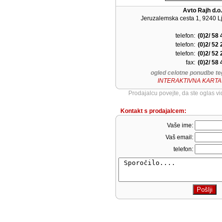
Avto Rajh d.o.
Jeruzalemska cesta 1, 9240 Lj
telefon:
(0)2/ 58
telefon:
(0)2/ 52
telefon:
(0)2/ 52
fax:
(0)2/ 58
ogled celotne ponudbe te
INTERAKTIVNA KARTA
Prodajalcu povejte, da ste oglas v
Kontakt s prodajalcem:
Vaše ime:
Vaš email:
telefon: