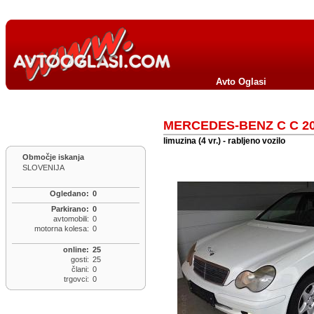
Avto Oglasi
MERCEDES-BENZ C C 20
limuzina (4 vr.) - rabljeno vozilo
Območje iskanja
SLOVENIJA
Ogledano:
0
Parkirano:
0
avtomobili:
0
motorna kolesa:
0
online:
25
gosti:
25
člani:
0
trgovci:
0