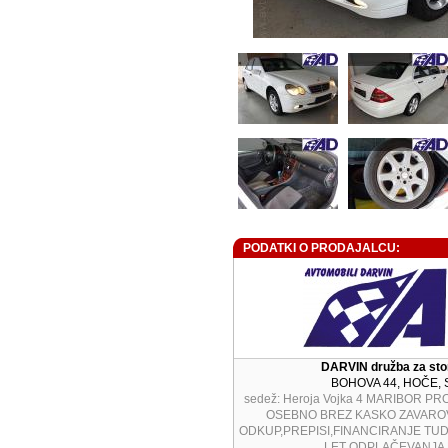
PODATKI O PRODAJALCU:
DARVIN družba za stori
BOHOVA 44, HOČE, S
sedež: Heroja Vojka 4 MARIBOR P
OSEBNO BREZ KASKO ZAVARO
ODKUP,PREPISI,FINANCIRANJE TUD
LET ODPLAČEVANJA K