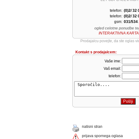
telefon:
(0)2/ 32
telefon:
(0)2/ 32
gsm:
031/534
ogled celotne ponudbe te
INTERAKTIVNA KARTA
Prodajalcu povejte, da ste oglas v
Kontakt s prodajalcem:
Vaše ime:
Vaš email:
telefon:
natisni stran
prijava spornega oglasa