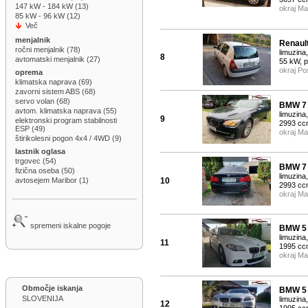
147 kW - 184 kW (13)
okraj Ma
85 kW - 96 kW (12)
Več
menjalnik
Renault
ročni menjalnik (78)
limuzina,
8
avtomatski menjalnik (27)
55 kW, 
okraj Po
oprema
klimatska naprava (69)
zavorni sistem ABS (68)
servo volan (68)
BMW 7 
avtom. klimatska naprava (55)
limuzina,
9
elektronski program stabilnosti
2993 cc
ESP (49)
okraj Ma
štirikolesni pogon 4x4 / 4WD (9)
lastnik oglasa
trgovec (54)
BMW 7 
fizična oseba (50)
limuzina,
10
avtosejem Maribor (1)
2993 cc
okraj Ma
spremeni iskalne pogoje
BMW 5 
limuzina,
11
1995 cc
okraj Ma
Območje iskanja
BMW 5
SLOVENIJA
limuzina,
12