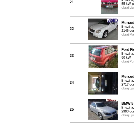
21
55 kW, 
okraj Lju
Merced
limuzina,
22
2148 cc
okraj Ma
Ford Fi
limuzina
23
80 kW,
okraj Po
Merced
limuzina
24
2717 cc
okraj Lju
BMW 5 
limuzina
25
2993 cc
okraj Lju