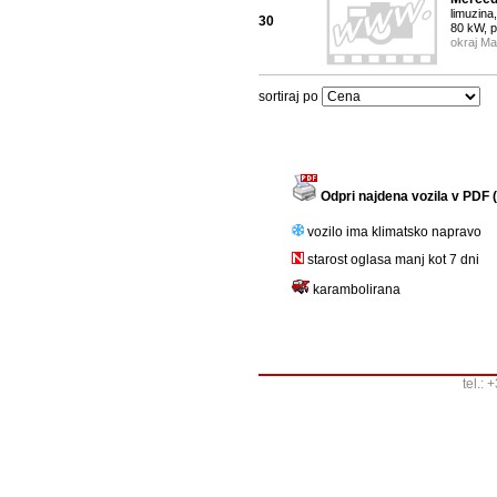
limuzina,
30
80 kW, 
okraj Ma
sortiraj po
Odpri najdena vozila v PDF (
vozilo ima klimatsko napravo
starost oglasa manj kot 7 dni
karambolirana
tel.