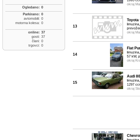
1995 cc
okraj Ma
Ogledano:
0
Parkirano:
0
avtomobili:
0
Toyota 
motorna kolesa:
0
limuzina
13
prevože
okraj Ma
online:
37
gosti:
37
člani:
0
trgovci:
0
Fiat Pu
limuzina,
14
57 kW, 
okraj Kr
Audi 80
limuzina
15
1297 cc
okraj Sl
Chevro
limuzina