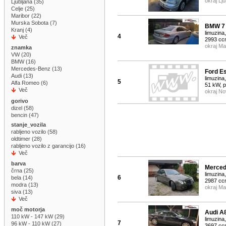
okraj Lju
Ljubljana (35)
Celje (25)
Maribor (22)
Murska Sobota (7)
BMW 7 
Kranj (4)
limuzina,
4
Več
2993 cc
okraj Ma
znamka
VW (20)
BMW (16)
Mercedes-Benz (13)
Ford Es
Audi (13)
limuzina,
5
Alfa Romeo (6)
51 kW, 
Več
okraj No
gorivo
dizel (58)
bencin (47)
stanje_vozila
rabljeno vozilo (58)
oldtimer (28)
rabljeno vozilo z garancijo (16)
Več
barva
Merced
črna (25)
limuzina,
6
bela (14)
2987 cc
modra (13)
okraj Ma
siva (13)
Več
moč motorja
Audi A8
110 kW - 147 kW (29)
limuzina,
7
96 kW - 110 kW (27)
3697 cc