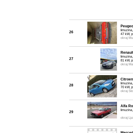
Peugeo
limuzina
26
47 kW, 
okraj M
Renault
limuzina,
27
81 kW, 
okraj Ma
Citroe
limuzina
28
70 kW, 
okraj Sl
Alfa Ro
limuzina
29
okraj Lju
Merced