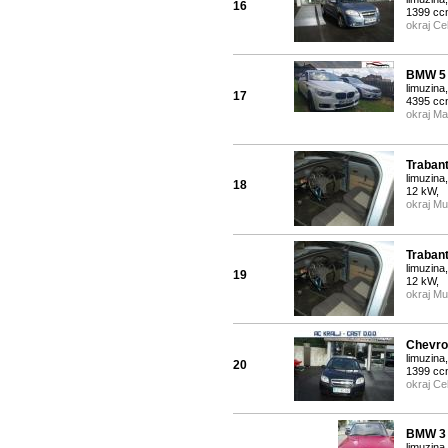
16
1399 cc
okraj Cel
BMW 5 
limuzina,
17
4395 cc
okraj Ma
Trabant
limuzina
18
12 kW,
okraj M
Trabant
limuzina
19
12 kW,
okraj M
Chevro
limuzina
20
1399 cc
okraj Cel
BMW 3
limuzina