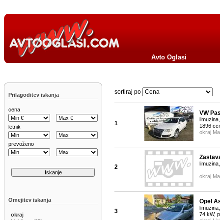
Avto Oglasi
sortiraj po
Prilagoditev iskanja
cena
VW Pass
limuzina,
1
1896 cc
letnik
okraj Ma
prevoženo
Zastav
limuzina,
2
okraj Ma
Omejitev iskanja
Opel A
limuzina
3
74 kW, 
okraj